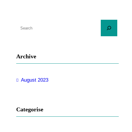
S
u
c
h
Archive
e
n
August 2023
Categorise