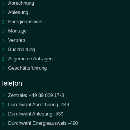
Abrechnung
Ablesung
Wohngebäude / gemischt
Energieausweis
genutzte Gebäude nach dem
Montage
10-Stufen-modell im
Vertrieb
CO2KostAufG
Buchhaltung
Nichtwohngebäude 50 : 50
Allgemeine Anfragen
Berücksichtigung von
Beschränkungen der
Geschäftsführung
energetischen Verbesserungen
Telefon
durch öffentlich-rechtliche
Vorgaben
Zentrale: +49 89 829 17-3
Durchwahl Abrechnung -449
Durchwahl Ablesung -539
Durchwahl Energieausweis -490