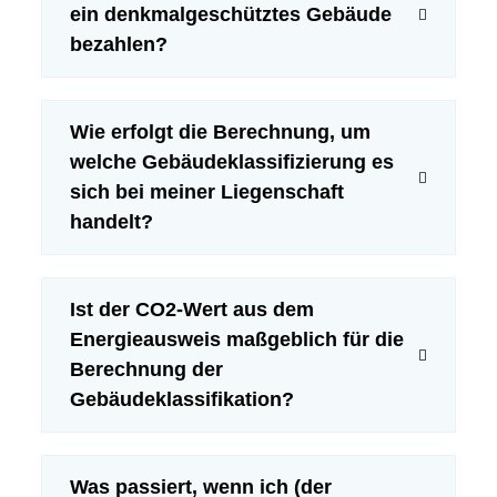
ein denkmalgeschütztes Gebäude
bezahlen?
Wie erfolgt die Berechnung, um
welche Gebäudeklassifizierung es
sich bei meiner Liegenschaft
handelt?
Ist der CO2-Wert aus dem
Energieausweis maßgeblich für die
Berechnung der
Kohlendioxidausstoß
Gebäudeklassifikation?
des vermieteten
Gebäudes oder der
Anteil
Anteil
Wohnung
Was passiert, wenn ich (der
Mieter
Vermieter