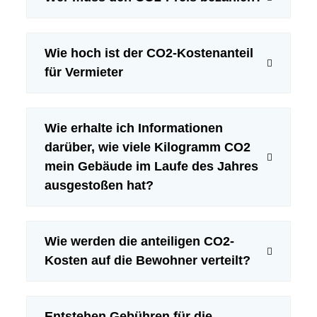
32 bis <37 kg
50%
50%
CO2/m²/a
Wie hoch ist der CO2-Kostenanteil
37 bis <42 kg
40%
60%
für Vermieter
CO2/m²/a
42 bis <47 kg
30%
70%
Wie erhalte ich Informationen
CO2/m²/a
darüber, wie viele Kilogramm CO2
47 bis <52 kg
mein Gebäude im Laufe des Jahres
20%
80%
ausgestoßen hat?
CO2/m²/a
≥52 kg CO2/m²/a
5%
95%
Wie werden die anteiligen CO2-
Kosten auf die Bewohner verteilt?
CO2KostAufG
Entstehen Gebühren für die