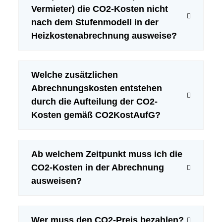
pro Quadratmeter
Vermieter) die CO2-Kosten nicht
Wohnfläche und
nach dem Stufenmodell in der
Jahr
Heizkostenabrechnung ausweise?
<12 kg CO2/m²/a
100%
0%
Welche zusätzlichen
12 bis<17 kg
90%
10%
Abrechnungskosten entstehen
CO2/m²/a
durch die Aufteilung der CO2-
17 bis <22 kg
Kosten gemäß CO2KostAufG?
80%
20%
CO2/m²/a
22 bis <27 kg
Ab welchem Zeitpunkt muss ich die
70%
30%
CO2/m²/a
CO2-Kosten in der Abrechnung
ausweisen?
27 bis <32 kg
60%
40%
CO2/m²/a
Wer muss den CO2-Preis bezahlen?